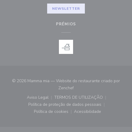
NEWSLETTER
PRÉMIOS
© 2026 Mamma mia — Website do restaurante criado por
((abre numa nova janela))
Zenchef
Aviso Legal
TERMOS DE UTILIZAÇÃO
((abre numa nova janela))
((abre numa nova janela))
Política de proteção de dados pessoais
((abre numa nova janela))
Política de cookies
Acessibilidade
((abre numa nova janela))
((abre numa nova janela