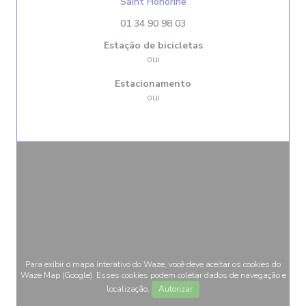
((abre numa nova janela))
Saint Honorine
01 34 90 98 03
Estação de bicicletas
oui
Estacionamento
oui
Para exibir o mapa interativo do Waze, você deve aceitar os cookies do
Waze Map (Google). Esses cookies podem coletar dados de navegação e
localização.
Autorizar