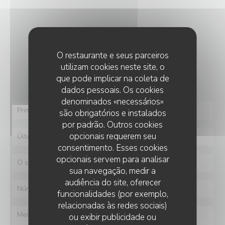
CONTACTE-NOS
O restaurante e seus parceiros
Deseja contactar-nos ?
utilizam cookies neste site, o
Preencha o formulário abaixo!
que pode implicar na coleta de
dados pessoais. Os cookies
denominados «necessários»
são obrigatórios e instalados
por padrão. Outros cookies
opcionais requerem seu
consentimento. Esses cookies
opcionais servem para analisar
sua navegação, medir a
audiência do site, oferecer
funcionalidades (por exemplo,
relacionadas às redes sociais)
ou exibir publicidade ou