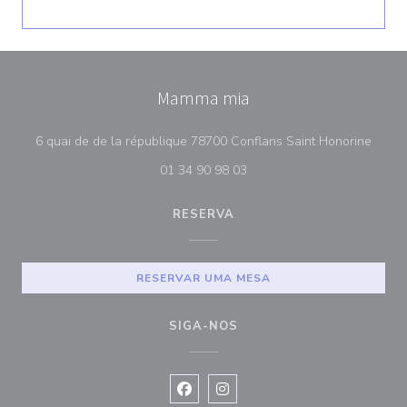
Mamma mia
((abre
6 quai de de la république 78700 Conflans Saint Honorine
01 34 90 98 03
RESERVA
RESERVAR UMA MESA
SIGA-NOS
Facebook ((abre numa nova janela))
Instagram ((abre numa nova ja