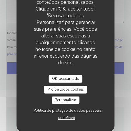
conteúdos personalizados.
MAMMA MIA
Clique em 'OK, aceitar tudo',
'Recusar tudo' ou
'Personalizar' para gerenciar
suas preferências. Você pode
De acordo com a legislação de proteção de dados, tem o direito de se opor a
alterar suas escolhas a
comunicações de marketing. Pode registar-se na Lista Robinson através de
robinson.pt
.
qualquer momento clicando
Para mais informações sobre o tratamento dos seus dados, consulte a nossa
política de
no ícone de cookie no canto
privacidade
.
inferior esquerdo das páginas
do site.
OK, aceitar tudo
Proíbe todos cookies
Personalizar
Política de proteção de dados pessoais
undefined
INFORMAÇÕES GERAIS