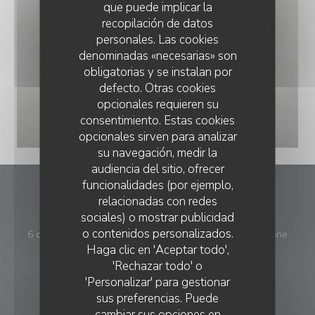
que puede implicar la
recopilación de datos
personales. Las cookies
denominadas «necesarias» son
obligatorias y se instalan por
defecto. Otras cookies
opcionales requieren su
consentimiento. Estas cookies
opcionales sirven para analizar
su navegación, medir la
audiencia del sitio, ofrecer
funcionalidades (por ejemplo,
Mamma mia
relacionadas con redes
sociales) o mostrar publicidad
o contenidos personalizados.
((abre
6 quai de de la république 78700 Conflans Saint Honorine
MAMMA MIA
Haga clic en 'Aceptar todo',
01 34 90 98 03
'Rechazar todo' o
'Personalizar' para gestionar
RESERVA
sus preferencias. Puede
cambiar sus opciones en