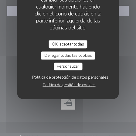
cualquier momento haciendo
RESERVAR UNA MESA
clic en el icono de cookie en la
parte inferior izquierda de las
páginas del sitio.
SEGUIRNOS
OK, aceptar todas
Facebook ((abre en una nueva vent
Instagram ((abre en una nuev
Denegar todas las cookies
BOLETÍN
Personalizar
Política de protección de datos personales
RECOMPENSAS
Política de gestión de cookies