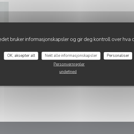
det bruker informasjonskapsler og gir deg kontroll over hva d
MAMMA MIA
OK, aksepter alt
Nekt alle informasjonskapsler
Personaliser
Personvernregler
undefined