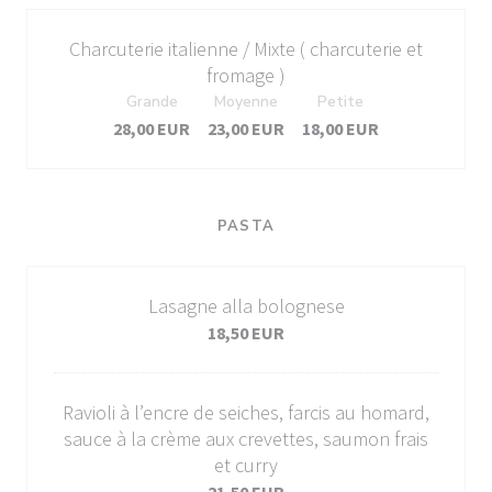
Charcuterie italienne / Mixte ( charcuterie et
fromage )
Grande
Moyenne
Petite
28,00 EUR
23,00 EUR
18,00 EUR
PASTA
Lasagne alla bolognese
18,50 EUR
Ravioli à l’encre de seiches, farcis au homard,
sauce à la crème aux crevettes, saumon frais
et curry