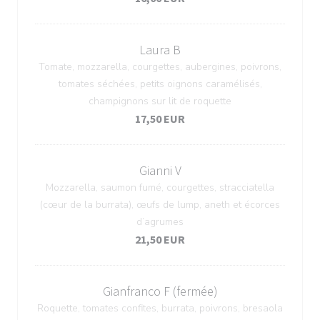
Laura B
Tomate, mozzarella, courgettes, aubergines, poivrons,
tomates séchées, petits oignons caramélisés,
champignons sur lit de roquette
17,50 EUR
Gianni V
Mozzarella, saumon fumé, courgettes, stracciatella
(cœur de la burrata), œufs de lump, aneth et écorces
d’agrumes
21,50 EUR
Gianfranco F (fermée)
Roquette, tomates confites, burrata, poivrons, bresaola