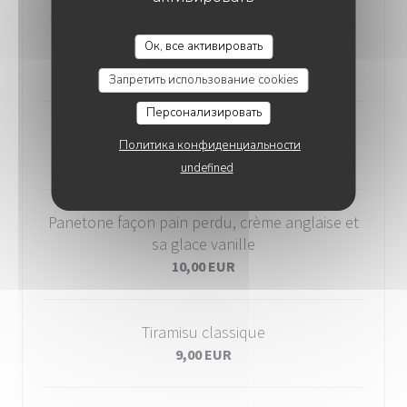
Café ou déca gourmand
Tiramisu, panna cotta, mousse au chocolat et baba al
MAMMA MIA
limoncello
Ок, все активировать
11,00 EUR
Запретить использование cookies
Персонализировать
Panna cotta et ses fruits rouges
Политика конфиденциальности
9,00 EUR
undefined
Panetone façon pain perdu, crème anglaise et
sa glace vanille
10,00 EUR
Tiramisu classique
9,00 EUR