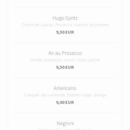
Hugo Spritz
Crème de sureau, Prosecco, tranche de pomme
9,50 EUR
Kir au Prosecco
Griotte, framboise, cassis, mure, pêche
9,50 EUR
Americano
Campari, dry vermouth, Martini rouge, orange
9,00 EUR
Negroni