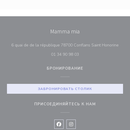
Mamma mia
((отк
6 quai de de la république 78700 Conflans Saint Honorine
01 34 90 98 03
БРОНИРОВАНИЕ
ЗАБРОНИРОВАТЬ СТОЛИК
ПРИСОЕДИНЯЙТЕСЬ К НАМ
Facebook ((открывается в новом 
Instagram ((открывается в н