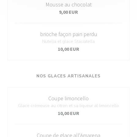
Mousse au chocolat
9,00 EUR
brioche façon pain perdu
Nutella et glace Staciatella
10,00 EUR
NOS GLACES ARTISANALES
Coupe limoncello
Glace crémeuse au citron et sa liqueur al limoncello
10,00 EUR
Coupe de glace all'Amarena