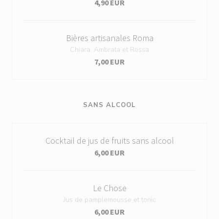
4,90 EUR
Bières artisanales Roma
Chiara, Ambrata et Rossa
7,00 EUR
SANS ALCOOL
Cocktail de jus de fruits sans alcool
6,00 EUR
Le Chose
Jus de pamplemousse et tonic
6,00 EUR