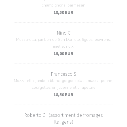
champignons, parmesan
19,50 EUR
Nino C
Mozzarella, jambon de San Daniele, figues, poivrons,
miel et noix.
19,00 EUR
Francesco S
Mozzarella, jambon blanc, gorgonzola al mascarponne,
courgettes en julienne et chapelure
18,50 EUR
Roberto C : (assortiment de fromages
Italigens)