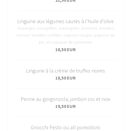
21,50 EUR
Linguine aux légumes sautés à l’huile d’olive
Asperges, courgettes, aubergines, poivrons, tomates
cerises, tomates confites, oignons rouges, pignons de
pin, et copeaux de parmesan
18,50 EUR
Linguine à la crème de truffes noires
18,50 EUR
Penne au gorgonzola, jambon cru et noix
19,50 EUR
Gnocchi Pesto ou all pomodoro