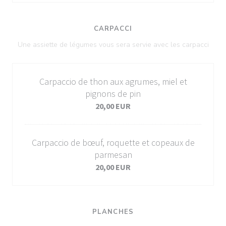
CARPACCI
Une assiette de légumes vous sera servie avec les carpacci
Carpaccio de thon aux agrumes, miel et
pignons de pin
20,00 EUR
Carpaccio de bœuf, roquette et copeaux de
parmesan
20,00 EUR
PLANCHES