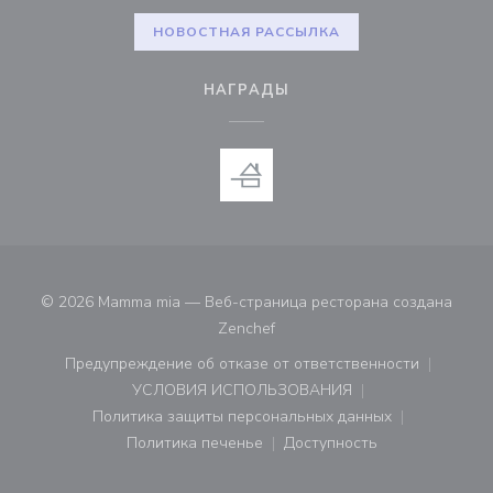
НОВОСТНАЯ РАССЫЛКА
НАГРАДЫ
© 2026 Mamma mia — Веб-страница ресторана создана
((открывается в новом окне))
Zenchef
Предупреждение об отказе от ответственности
((открывается в новом окне))
УСЛОВИЯ ИСПОЛЬЗОВАНИЯ
((открывается в новом окне))
Политика защиты персональных данных
((открывается в новом окне))
Политика печенье
Доступность
((открывается в новом окне))
((открывается в новом