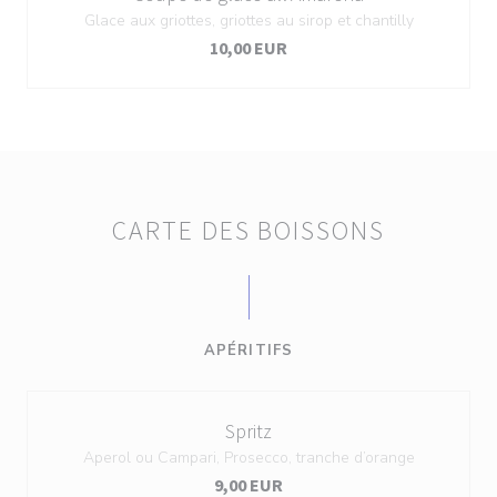
Glace aux griottes, griottes au sirop et chantilly
10,00 EUR
CARTE DES BOISSONS
APÉRITIFS
Spritz
Aperol ou Campari, Prosecco, tranche d’orange
9,00 EUR