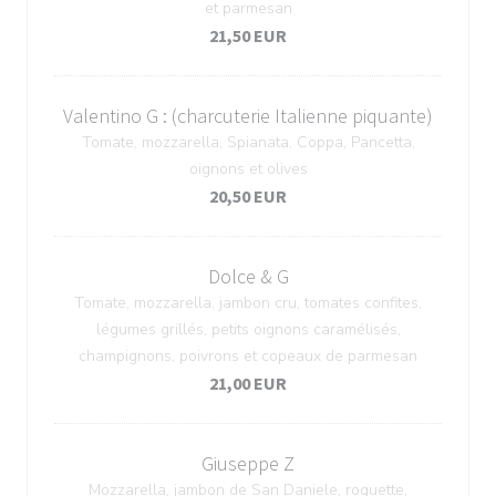
et parmesan
21,50 EUR
Valentino G : (charcuterie Italienne piquante)
Tomate, mozzarella, Spianata, Coppa, Pancetta,
oignons et olives
20,50 EUR
Dolce & G
Tomate, mozzarella, jambon cru, tomates confites,
légumes grillés, petits oignons caramélisés,
champignons, poivrons et copeaux de parmesan
21,00 EUR
Giuseppe Z
Mozzarella, jambon de San Daniele, roquette,