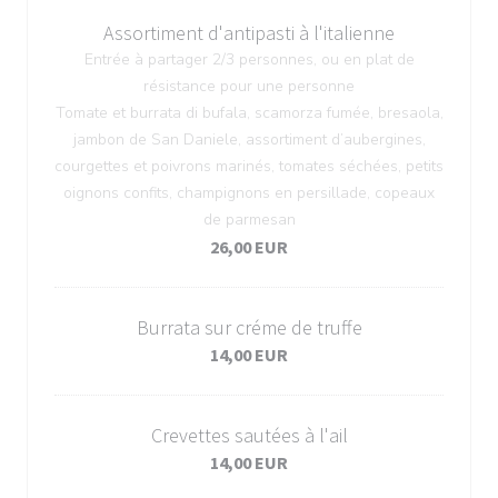
Assortiment d'antipasti à l'italienne
Entrée à partager 2/3 personnes, ou en plat de
résistance pour une personne
Tomate et burrata di bufala, scamorza fumée, bresaola,
jambon de San Daniele, assortiment d’aubergines,
courgettes et poivrons marinés, tomates séchées, petits
oignons confits, champignons en persillade, copeaux
de parmesan
26,00 EUR
Burrata sur créme de truffe
14,00 EUR
Crevettes sautées à l'ail
14,00 EUR