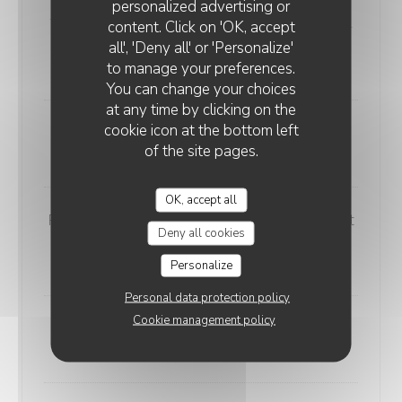
Café ou déca gourmand
personalized advertising or
MAMMA MIA
Tiramisu, panna cotta, mousse au chocolat et baba al
content. Click on 'OK, accept
all', 'Deny all' or 'Personalize'
limoncello
to manage your preferences.
11,00 EUR
You can change your choices
at any time by clicking on the
cookie icon at the bottom left
Panna cotta et ses fruits rouges
of the site pages.
9,00 EUR
OK, accept all
Panetone façon pain perdu, crème anglaise et
Deny all cookies
sa glace vanille
10,00 EUR
Personalize
Personal data protection policy
Cookie management policy
Tiramisu classique
9,00 EUR