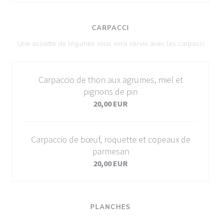
CARPACCI
Une assiette de légumes vous sera servie avec les carpacci
Carpaccio de thon aux agrumes, miel et
pignons de pin
20,00 EUR
Carpaccio de bœuf, roquette et copeaux de
parmesan
20,00 EUR
PLANCHES