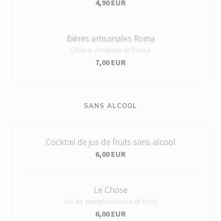
4,90 EUR
Bières artisanales Roma
Chiara, Ambrata et Rossa
7,00 EUR
SANS ALCOOL
Cocktail de jus de fruits sans alcool
6,00 EUR
Le Chose
Jus de pamplemousse et tonic
6,00 EUR