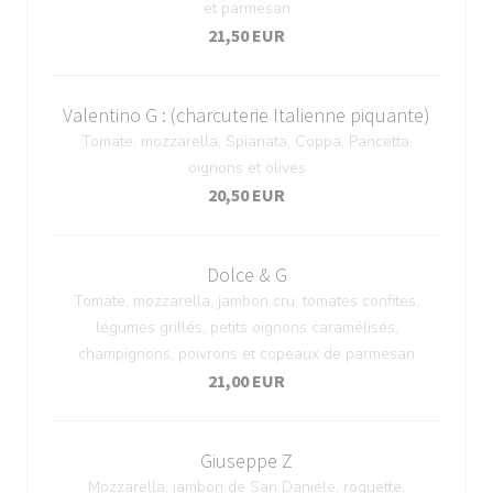
et parmesan
21,50 EUR
Valentino G : (charcuterie Italienne piquante)
Tomate, mozzarella, Spianata, Coppa, Pancetta,
oignons et olives
20,50 EUR
Dolce & G
Tomate, mozzarella, jambon cru, tomates confites,
légumes grillés, petits oignons caramélisés,
champignons, poivrons et copeaux de parmesan
21,00 EUR
Giuseppe Z
Mozzarella, jambon de San Daniele, roquette,