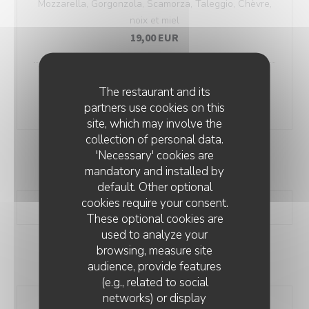
Mozzarella, Gorgonzola, Scamorza, Taleggio, Chèvre,
noix et miel
19,00 EUR
La Truffata
The restaurant and its
21,00 EUR
partners use cookies on this
site, which may involve the
collection of personal data.
'Necessary' cookies are
SALADES
mandatory and installed by
default. Other optional
cookies require your consent.
These optional cookies are
used to analyze your
browsing, measure site
DESSERTS
audience, provide features
(e.g., related to social
networks) or display