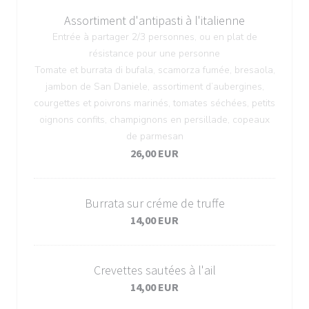
Assortiment d'antipasti à l'italienne
Entrée à partager 2/3 personnes, ou en plat de
résistance pour une personne
Tomate et burrata di bufala, scamorza fumée, bresaola,
jambon de San Daniele, assortiment d’aubergines,
courgettes et poivrons marinés, tomates séchées, petits
oignons confits, champignons en persillade, copeaux
de parmesan
26,00 EUR
Burrata sur créme de truffe
14,00 EUR
Crevettes sautées à l'ail
14,00 EUR