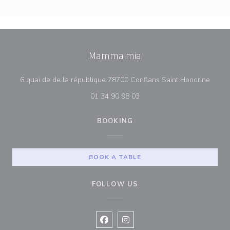
Mamma mia
((ope
6 quai de de la république 78700 Conflans Saint Honorine
01 34 90 98 03
BOOKING
BOOK A TABLE
FOLLOW US
Facebook ((opens in a new window
Instagram ((opens in a new w