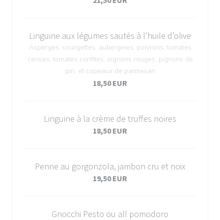
21,50 EUR
Linguine aux légumes sautés à l’huile d’olive
Asperges, courgettes, aubergines, poivrons, tomates
cerises, tomates confites, oignons rouges, pignons de
pin, et copeaux de parmesan
18,50 EUR
Linguine à la crème de truffes noires
18,50 EUR
Penne au gorgonzola, jambon cru et noix
19,50 EUR
Gnocchi Pesto ou all pomodoro