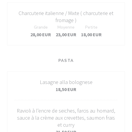
Charcuterie italienne / Mixte ( charcuterie et
fromage )
Grande
Moyenne
Petite
28,00 EUR
23,00 EUR
18,00 EUR
PASTA
Lasagne alla bolognese
18,50 EUR
Ravioli à l’encre de seiches, farcis au homard,
sauce à la crème aux crevettes, saumon frais
et curry