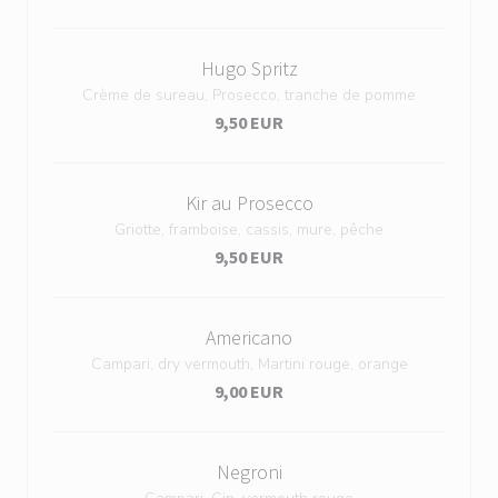
Hugo Spritz
Crème de sureau, Prosecco, tranche de pomme
9,50 EUR
Kir au Prosecco
Griotte, framboise, cassis, mure, pêche
9,50 EUR
Americano
Campari, dry vermouth, Martini rouge, orange
9,00 EUR
Negroni