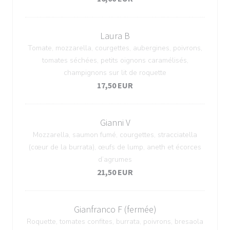
Laura B
Tomate, mozzarella, courgettes, aubergines, poivrons,
tomates séchées, petits oignons caramélisés,
champignons sur lit de roquette
17,50 EUR
Gianni V
Mozzarella, saumon fumé, courgettes, stracciatella
(cœur de la burrata), œufs de lump, aneth et écorces
d’agrumes
21,50 EUR
Gianfranco F (fermée)
Roquette, tomates confites, burrata, poivrons, bresaola