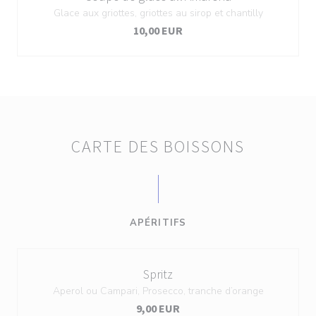
Glace aux griottes, griottes au sirop et chantilly
10,00 EUR
CARTE DES BOISSONS
APÉRITIFS
Spritz
Aperol ou Campari, Prosecco, tranche d’orange
9,00 EUR